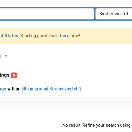
ed States
. Starting good deals
here
now!
el
stings
0
ings
within
50 km around Kirchenviertel
No result. Refine your search using o