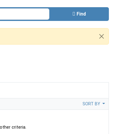
Find
SORT BY
ther criteria.