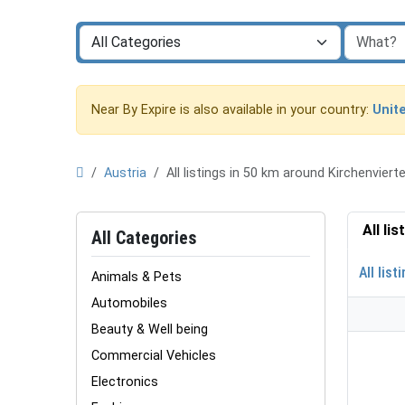
Near By Expire is also available in your country:
Unit
Austria
All listings in 50 km around Kirchenviert
All li
All Categories
All list
Animals & Pets
Automobiles
Beauty & Well being
Commercial Vehicles
Electronics